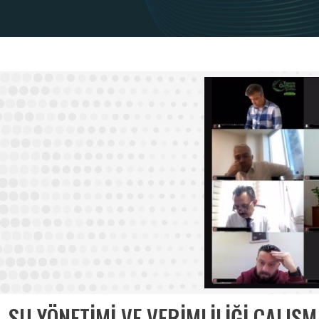
SU YÖNETİMİ VE VERİMLİLİĞİ ÇALIŞ