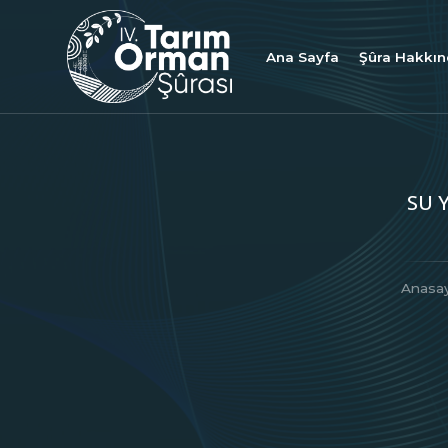
Ana Sayfa
Şûra Hakkı
SU 
Anasa