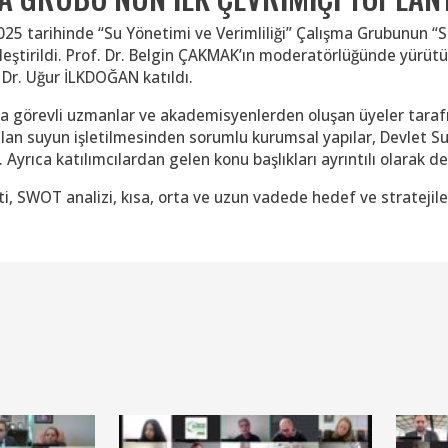
.2025 tarihinde “Su Yönetimi ve Verimliliği” Çalışma Grubunun “
leştirildi. Prof. Dr. Belgin ÇAKMAK’ın moderatörlüğünde yürüt
 Dr. Uğur İLKDOĞAN katıldı.
da görevli uzmanlar ve akademisyenlerden oluşan üyeler tarafı
anılan suyun işletilmesinden sorumlu kurumsal yapılar, Devlet S
yrıca katılımcılardan gelen konu başlıkları ayrıntılı olarak değ
 SWOT analizi, kısa, orta ve uzun vadede hedef ve stratejileri