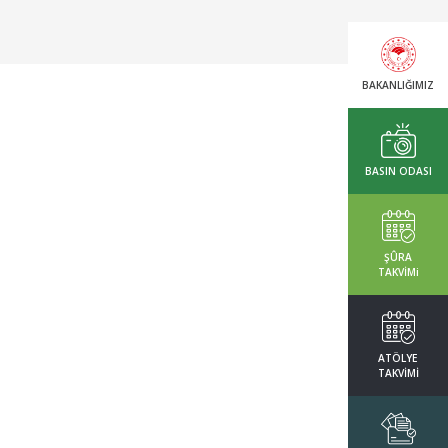
BAKANLIĞIMIZ
BASIN ODASI
ŞÛRA
TAKVİMi
ATÖLYE
TAKVİMİ