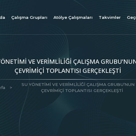
nda
Çalışma Grupları
Atölye Çalışmaları
Takvimler
Geç
YÖNETİMİ VE VERİMLİLİĞİ ÇALIŞMA GRUBU’NUN
ÇEVRİMİÇİ TOPLANTISI GERÇEKLEŞTİ
SU YÖNETİMİ VE VERİMLİLİĞİ ÇALIŞMA GRUBU’NUN 
yfa
ÇEVRİMİÇİ TOPLANTISI GERÇEKLEŞTİ