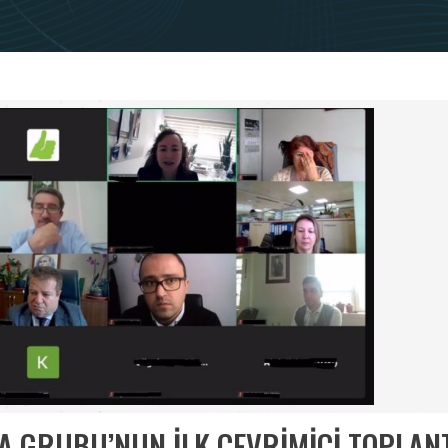
MA GRUBU’NUN İLK ÇEVRİMİÇİ TOPLAN