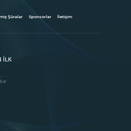
miş Şûralar
Sponsorlar
İletişim
 İLK
İLK