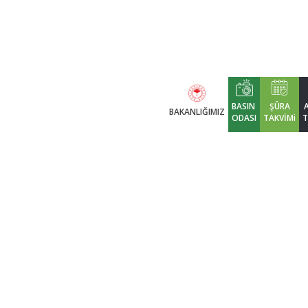
BASIN
ŞÛRA
BAKANLIĞIMIZ
ODASI
TAKVİMi
T